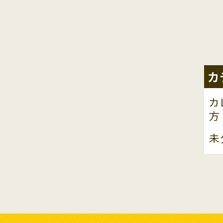
カ
カ
方
未