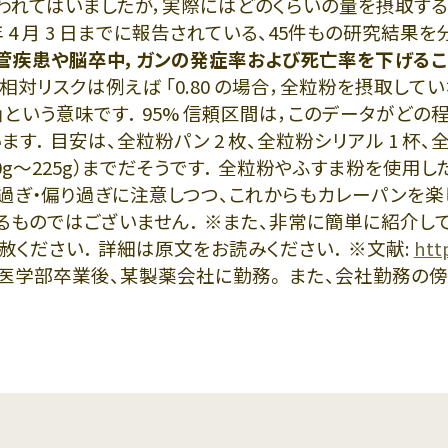
言われてはいましたが，実際にはどのくらいの量を摂取す
 4 月 3 日までに報告されている、45件もの研究結果を分
管疾患や脳卒中，ガンの発症率および死亡率を下げるこ
相対リスクは例えば 「0.80 の場合，全粒粉を摂取してい
」という意味です． 95% 信頼区間は，このデータがどの
． 目安は、全粒粉パン 2 枚、全粒粉シリアル 1 杯、全
10g～225g）までだそうです． 全粒粉やふすま粉を使用
過ぎ・偏り過ぎに注意しつつ、これからもカレーパンを楽
るものではございません． ※また、非常に簡単に紹介
ください． 詳細は原文をお読みください． ※文献:
htt
医学部卒業後、某製薬会社に勤務。 また、会社勤務の